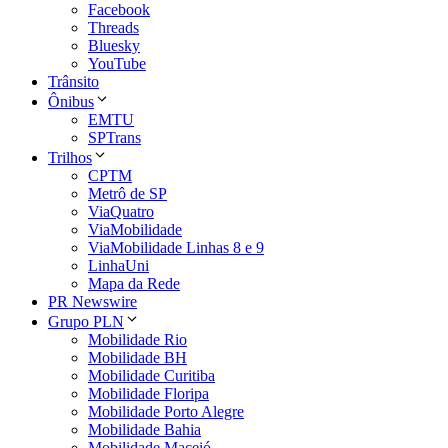
Facebook
Threads
Bluesky
YouTube
Trânsito
Ônibus
EMTU
SPTrans
Trilhos
CPTM
Metrô de SP
ViaQuatro
ViaMobilidade
ViaMobilidade Linhas 8 e 9
LinhaUni
Mapa da Rede
PR Newswire
Grupo PLN
Mobilidade Rio
Mobilidade BH
Mobilidade Curitiba
Mobilidade Floripa
Mobilidade Porto Alegre
Mobilidade Bahia
Mobilidade Maceió