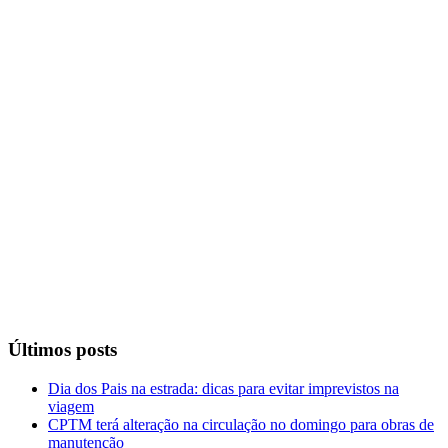
Últimos posts
Dia dos Pais na estrada: dicas para evitar imprevistos na
viagem
CPTM terá alteração na circulação no domingo para obras de
manutenção