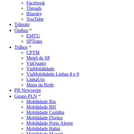
Facebook
Threads
Bluesky
YouTube
Trânsito
Ônibus
EMTU
SPTrans
Trilhos
CPTM
Metrô de SP
ViaQuatro
ViaMobilidade
ViaMobilidade Linhas 8 e 9
LinhaUni
Mapa da Rede
PR Newswire
Grupo PLN
Mobilidade Rio
Mobilidade BH
Mobilidade Curitiba
Mobilidade Floripa
Mobilidade Porto Alegre
Mobilidade Bahia
Mobilidade Maceió