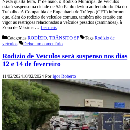
Nesta quarta-feira, 1º de maio, o Rodízio Municipal de Veículos
estará suspenso na cidade de São Paulo devido ao feriado do Dia do
Trabalho. A Companhia de Engenharia de Tráfego (CET) informou
que, além do rodízio de veículos comuns, também não estarão em
vigor as restrições relacionadas a veículos pesados (caminhões), à
Zona de Máxima …
Ler mais
Categorias
RODÍZIO
,
TRÂNSITO SP
Tags
Rodízio de
veículos
Deixe um comentário
Rodízio de Veículos será suspenso nos dias
12 e 14 de fevereiro
11/02/2024
10/02/2024
Por
Igor Roberto