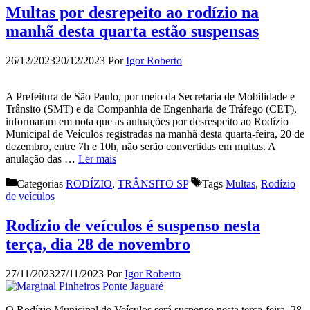
Multas por desrepeito ao rodízio na
manhã desta quarta estão suspensas
26/12/2023
20/12/2023
Por
Igor Roberto
A Prefeitura de São Paulo, por meio da Secretaria de Mobilidade e
Trânsito (SMT) e da Companhia de Engenharia de Tráfego (CET),
informaram em nota que as autuações por desrespeito ao Rodízio
Municipal de Veículos registradas na manhã desta quarta-feira, 20 de
dezembro, entre 7h e 10h, não serão convertidas em multas. A
anulação das …
Ler mais
Categorias
RODÍZIO
,
TRÂNSITO SP
Tags
Multas
,
Rodízio
de veículos
Rodízio de veículos é suspenso nesta
terça, dia 28 de novembro
27/11/2023
27/11/2023
Por
Igor Roberto
O Rodízio Municipal de Veículos será suspenso nesta terça-feira, 28