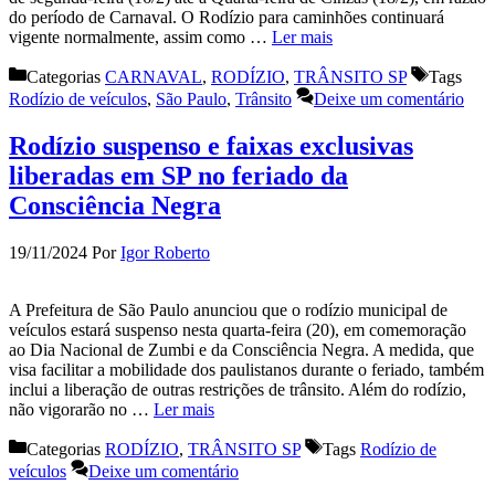
do período de Carnaval. O Rodízio para caminhões continuará
vigente normalmente, assim como …
Ler mais
Categorias
CARNAVAL
,
RODÍZIO
,
TRÂNSITO SP
Tags
Rodízio de veículos
,
São Paulo
,
Trânsito
Deixe um comentário
Rodízio suspenso e faixas exclusivas
liberadas em SP no feriado da
Consciência Negra
19/11/2024
Por
Igor Roberto
A Prefeitura de São Paulo anunciou que o rodízio municipal de
veículos estará suspenso nesta quarta-feira (20), em comemoração
ao Dia Nacional de Zumbi e da Consciência Negra. A medida, que
visa facilitar a mobilidade dos paulistanos durante o feriado, também
inclui a liberação de outras restrições de trânsito. Além do rodízio,
não vigorarão no …
Ler mais
Categorias
RODÍZIO
,
TRÂNSITO SP
Tags
Rodízio de
veículos
Deixe um comentário