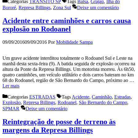
Categorias
TRÂNSITO SP
Tags
Balsa
,
Grajaú
,
Ilha do
Bororé
,
Represa Billings
,
Zona Sul
Deixe um comentário
Acidente entre caminhões e carros causa
explosão no Rodoanel
09/09/2016
09/09/2016
Por
Mobilidade Sampa
Um grave acidente interditou totalmente o Rodoanel Sul e Leste na
manhã desta sexta-feira (9). A batida seguida de explosão ocorreu na
altura da Ponte da Represa Billings. Um motorista morreu. Às 6h50,
quatro caminhões, um veículo utilitário e dois carros bateram no km
68 do Rodoanel, região de São Bernardo do Campo, próximo ao …
Ler mais
Categorias
ESTRADAS
Tags
Acidente
,
Caminhão
,
Estradas
,
Explosão
,
Represa Billings
,
Rodoanel
,
São Bernardo do Campo
,
SPMAR
Deixe um comentário
Reintegração de posse de terreno às
margens da Represa Billings