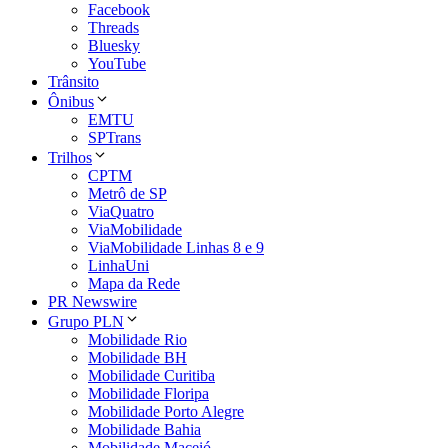
Facebook
Threads
Bluesky
YouTube
Trânsito
Ônibus
EMTU
SPTrans
Trilhos
CPTM
Metrô de SP
ViaQuatro
ViaMobilidade
ViaMobilidade Linhas 8 e 9
LinhaUni
Mapa da Rede
PR Newswire
Grupo PLN
Mobilidade Rio
Mobilidade BH
Mobilidade Curitiba
Mobilidade Floripa
Mobilidade Porto Alegre
Mobilidade Bahia
Mobilidade Maceió