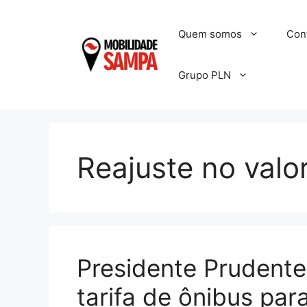
Pular
para
Quem somos
Con
o
conteúdo
Grupo PLN
Reajuste no valor
Presidente Prudente
tarifa de ônibus pa