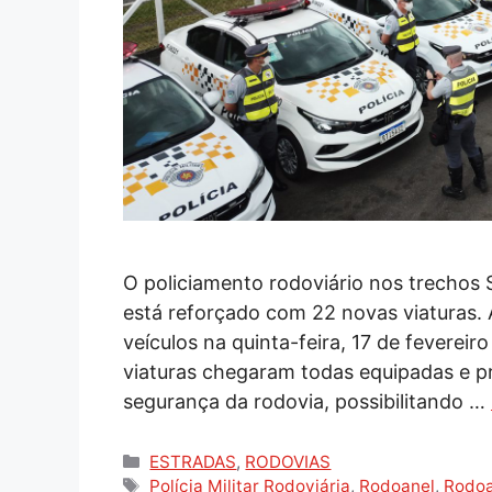
O policiamento rodoviário nos trechos 
está reforçado com 22 novas viaturas.
veículos na quinta-feira, 17 de feverei
viaturas chegaram todas equipadas e p
segurança da rodovia, possibilitando …
Categorias
ESTRADAS
,
RODOVIAS
Tags
Polícia Militar Rodoviária
,
Rodoanel
,
Rodoa