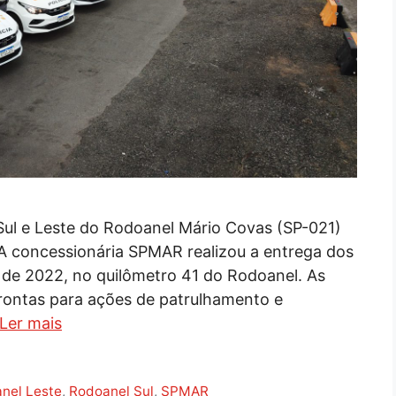
Sul e Leste do Rodoanel Mário Covas (SP-021)
 A concessionária SPMAR realizou a entrega dos
ro de 2022, no quilômetro 41 do Rodoanel. As
rontas para ações de patrulhamento e
Ler mais
nel Leste
,
Rodoanel Sul
,
SPMAR