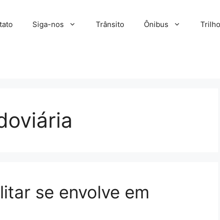
tato
Siga-nos
Trânsito
Ônibus
Trilh
doviária
litar se envolve em