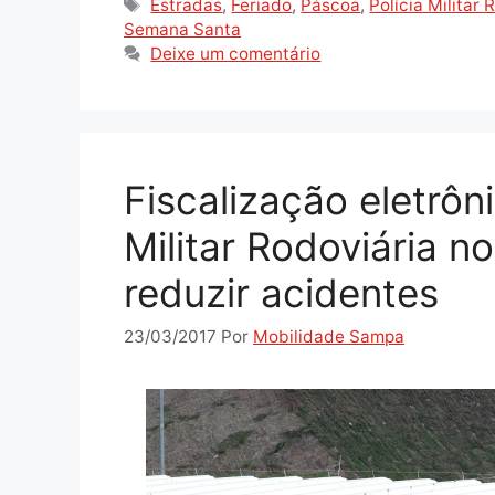
Tags
Estradas
,
Feriado
,
Páscoa
,
Polícia Militar 
Semana Santa
Deixe um comentário
Fiscalização eletrôn
Militar Rodoviária n
reduzir acidentes
23/03/2017
Por
Mobilidade Sampa