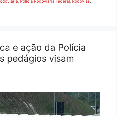
Rodoviária
,
Polícia Rodoviária Federal
,
Rodovias
,
ica e ação da Polícia
os pedágios visam