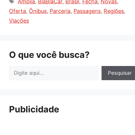
Tags
Amplia
,
BlaBlaCar
,
Brasil
,
Fecha
,
Novas
,
Oferta
,
Ônibus
,
Parceria
,
Passagens
,
Regiões
,
Viações
O que você busca?
Pesquisar
Pesquisar
Publicidade