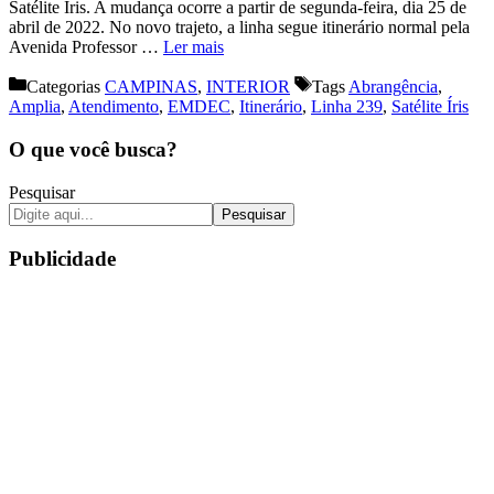
Satélite Íris. A mudança ocorre a partir de segunda-feira, dia 25 de
abril de 2022. No novo trajeto, a linha segue itinerário normal pela
Avenida Professor …
Ler mais
Categorias
CAMPINAS
,
INTERIOR
Tags
Abrangência
,
Amplia
,
Atendimento
,
EMDEC
,
Itinerário
,
Linha 239
,
Satélite Íris
O que você busca?
Pesquisar
Pesquisar
Publicidade