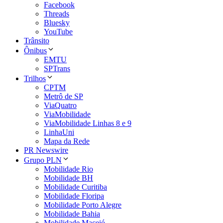
Facebook
Threads
Bluesky
YouTube
Trânsito
Ônibus
EMTU
SPTrans
Trilhos
CPTM
Metrô de SP
ViaQuatro
ViaMobilidade
ViaMobilidade Linhas 8 e 9
LinhaUni
Mapa da Rede
PR Newswire
Grupo PLN
Mobilidade Rio
Mobilidade BH
Mobilidade Curitiba
Mobilidade Floripa
Mobilidade Porto Alegre
Mobilidade Bahia
Mobilidade Maceió