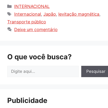
Categorias
INTERNACIONAL
Tags
Internacional
,
Japão
,
levitação magnética
,
Transporte público
Deixe um comentário
O que você busca?
Pesquisar
Pesquisar
Publicidade