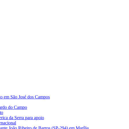
nto em São José dos Campos
nardo do Campo
to
rica da Serra para apoio
rnacional
ante João Ribeiro de Barros (SP-294) em Marília