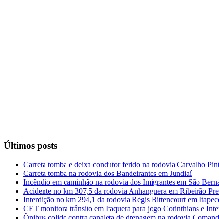
Últimos posts
Carreta tomba e deixa condutor ferido na rodovia Carvalho Pi
Carreta tomba na rodovia dos Bandeirantes em Jundiaí
Incêndio em caminhão na rodovia dos Imigrantes em São Ber
Acidente no km 307,5 da rodovia Anhanguera em Ribeirão Pre
Interdição no km 294,1 da rodovia Régis Bittencourt em Itapece
CET monitora trânsito em Itaquera para jogo Corinthians e Inte
Ônibus colide contra canaleta de drenagem na rodovia Comand