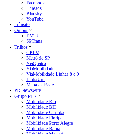
Facebook
Threads
Bluesky
YouTube
Trânsito
Ônibus
EMTU
SPTrans
Trilhos
CPTM
Metrô de SP
ViaQuatro
ViaMobilidade
ViaMobilidade Linhas 8 e 9
LinhaUni
Mapa da Rede
PR Newswire
Grupo PLN
Mobilidade Rio
Mobilidade BH
Mobilidade Curitiba
Mobilidade Floripa
Mobilidade Porto Alegre
Mobilidade Bahia
Mobilidade Maceió