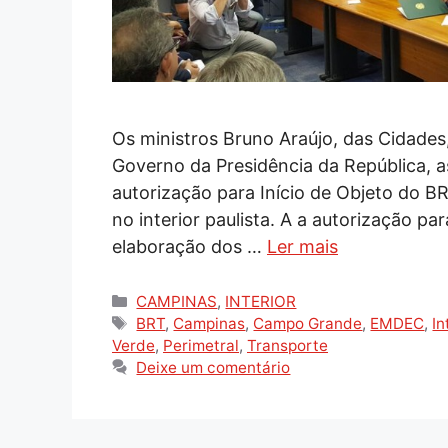
Os ministros Bruno Araújo, das Cidades
Governo da Presidência da República, as
autorização para Início de Objeto do B
no interior paulista. A a autorização p
elaboração dos …
Ler mais
Categorias
CAMPINAS
,
INTERIOR
Tags
BRT
,
Campinas
,
Campo Grande
,
EMDEC
,
In
Verde
,
Perimetral
,
Transporte
Deixe um comentário