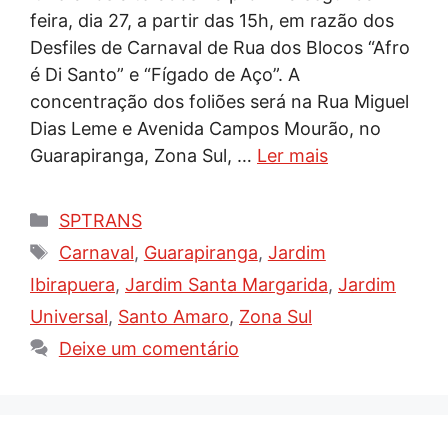
feira, dia 27, a partir das 15h, em razão dos
Desfiles de Carnaval de Rua dos Blocos “Afro
é Di Santo” e “Fígado de Aço”. A
concentração dos foliões será na Rua Miguel
Dias Leme e Avenida Campos Mourão, no
Guarapiranga, Zona Sul, …
Ler mais
Categorias
SPTRANS
Tags
Carnaval
,
Guarapiranga
,
Jardim
Ibirapuera
,
Jardim Santa Margarida
,
Jardim
Universal
,
Santo Amaro
,
Zona Sul
Deixe um comentário