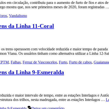
ulos em circulação, contribuiu para o aumento de furto de fios e atos
go mostra que, nos sete primeiros meses de 2020, foram registradas 
oros
,
Vandalismo
rens da Linha 11-Coral
os trens operassem com velocidade reduzida e maior tempo de parada na
lmon Viana. Os usuários tinham como alternativa utilizar a Linha 12-S
CPTM
,
Falhas
,
Ferraz de Vasconcelos
,
Furto
,
Furto de cabos
,
Guaianas
rens da Linha 9-Esmeralda
zida e maior intervalo de tempo, entre as estações Interlagos e Autódr
estrutura dos trilhos, nesta madrugada, entre as estações Interlagos …
L
inha 9-Esmeralda
Deixe um comentário