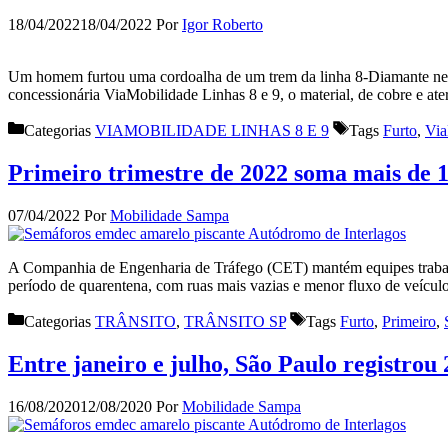
18/04/2022
18/04/2022
Por
Igor Roberto
Um homem furtou uma cordoalha de um trem da linha 8-Diamante nesta 
concessionária ViaMobilidade Linhas 8 e 9, o material, de cobre e ate
Categorias
VIAMOBILIDADE LINHAS 8 E 9
Tags
Furto
,
Via
Primeiro trimestre de 2022 soma mais de 1
07/04/2022
Por
Mobilidade Sampa
A Companhia de Engenharia de Tráfego (CET) mantém equipes trabalhan
período de quarentena, com ruas mais vazias e menor fluxo de veículo
Categorias
TRÂNSITO
,
TRÂNSITO SP
Tags
Furto
,
Primeiro
,
Entre janeiro e julho, São Paulo registrou
16/08/2020
12/08/2020
Por
Mobilidade Sampa