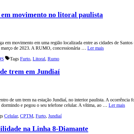
em movimento no litoral paulista
a em movimento em uma região localizada entre as cidades de Santos e
1° de março de 2023. A RUMO, concessionária …
Ler mais
OS
Tags
Furto
,
Litoral
,
Rumo
 de trem em Jundiaí
e um trem na estação Jundiaí, no interior paulista. A ocorrência foi 
dormindo e pegou o seu telefone celular. A vítima, ao …
Ler mais
gs
Celular
,
CPTM
,
Furto
,
Jundiaí
ilidade na Linha 8-Diamante