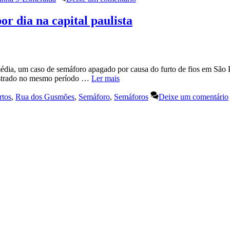
r dia na capital paulista
dia, um caso de semáforo apagado por causa do furto de fios em São P
gistrado no mesmo período …
Ler mais
rtos
,
Rua dos Gusmões
,
Semáforo
,
Semáforos
Deixe um comentário