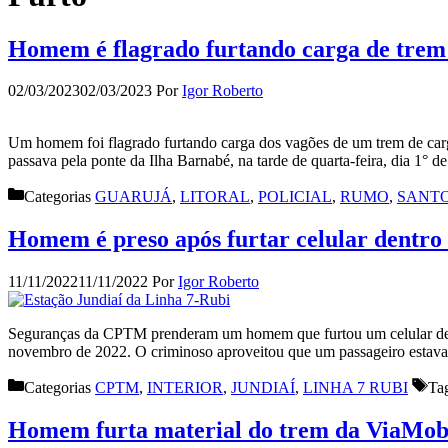
Homem é flagrado furtando carga de trem 
02/03/2023
02/03/2023
Por
Igor Roberto
Um homem foi flagrado furtando carga dos vagões de um trem de carg
passava pela ponte da Ilha Barnabé, na tarde de quarta-feira, dia 
Categorias
GUARUJÁ
,
LITORAL
,
POLICIAL
,
RUMO
,
SANT
Homem é preso após furtar celular dentro
11/11/2022
11/11/2022
Por
Igor Roberto
Seguranças da CPTM prenderam um homem que furtou um celular dentro d
novembro de 2022. O criminoso aproveitou que um passageiro estava 
Categorias
CPTM
,
INTERIOR
,
JUNDIAÍ
,
LINHA 7 RUBI
Ta
Homem furta material do trem da ViaMob