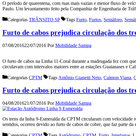
O período de quarentena, com ruas mais vazias e menor fluxo de veíc
Paulo. Um levantamento feito pela Companhia de Engenharia de Tráfe
Categorias
TRÂNSITO SP
Tags
Furto
,
Furtos
,
Semáforo
,
Semáf
Furto de cabos prejudica circulação dos t
07/08/2016
22/07/2016
Por
Mobilidade Sampa
O furto de cabos na Linha 11-Coral durante a madrugada fez com que 
circulavam com intervalos maiores entre as estações Guaianases e Ca
Categorias
CPTM
Tags
Antônio Gianetti Neto
,
Calmon Viana
,
Furto de cabos prejudica circulação dos t
04/08/2016
21/07/2016
Por
Mobilidade Sampa
Os trens da linha 9-Esmeralda da CPTM circularam com velocidade redu
sentidos, ocorreu devido ao furto de cabos de cobre, que faz parte da 
Categorias
CPTM
Tags
Autódromo
,
CPTM
,
Furto
,
Interlagos
,
L