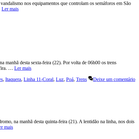
 de vandalismo nos equipamentos que controlam os semáforos em São
…
Ler mais
 manhã desta sexta-feira (22). Por volta de 06h00 os trens
afira. …
Ler mais
es
,
Itaquera
,
Linha 11-Coral
,
Luz
,
Poá
,
Trens
Deixe um comentário
omo, na manhã desta quinta-feira (21). A lentidão na linha, nos dois
er mais