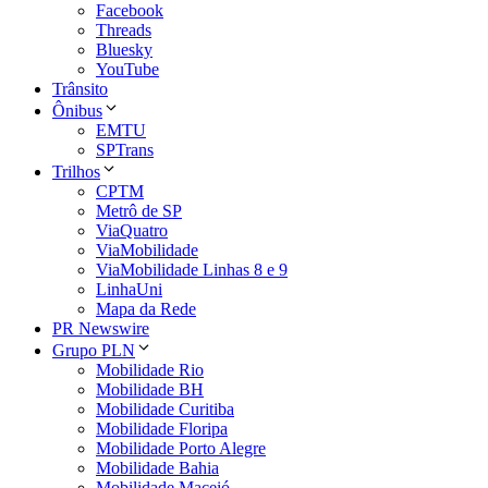
Facebook
Threads
Bluesky
YouTube
Trânsito
Ônibus
EMTU
SPTrans
Trilhos
CPTM
Metrô de SP
ViaQuatro
ViaMobilidade
ViaMobilidade Linhas 8 e 9
LinhaUni
Mapa da Rede
PR Newswire
Grupo PLN
Mobilidade Rio
Mobilidade BH
Mobilidade Curitiba
Mobilidade Floripa
Mobilidade Porto Alegre
Mobilidade Bahia
Mobilidade Maceió