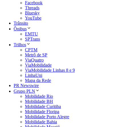
Facebook
Threads
Bluesky
YouTube
Trânsito
Ônibus
EMTU
SPTrans
Trilhos
CPTM
Metrô de SP
ViaQuatro
ViaMobilidade
ViaMobilidade Linhas 8 e 9
LinhaUni
Mapa da Rede
PR Newswire
Grupo PLN
Mobilidade Rio
Mobilidade BH
Mobilidade Curitiba
Mobilidade Floripa
Mobilidade Porto Alegre
Mobilidade Bahia
Mobilidade Maceió