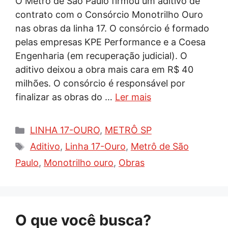
O Metrô de São Paulo firmou um aditivo de
contrato com o Consórcio Monotrilho Ouro
nas obras da linha 17. O consórcio é formado
pelas empresas KPE Performance e a Coesa
Engenharia (em recuperação judicial). O
aditivo deixou a obra mais cara em R$ 40
milhões. O consórcio é responsável por
finalizar as obras do …
Ler mais
Categorias
LINHA 17-OURO
,
METRÔ SP
Tags
Aditivo
,
Linha 17-Ouro
,
Metrô de São
Paulo
,
Monotrilho ouro
,
Obras
O que você busca?