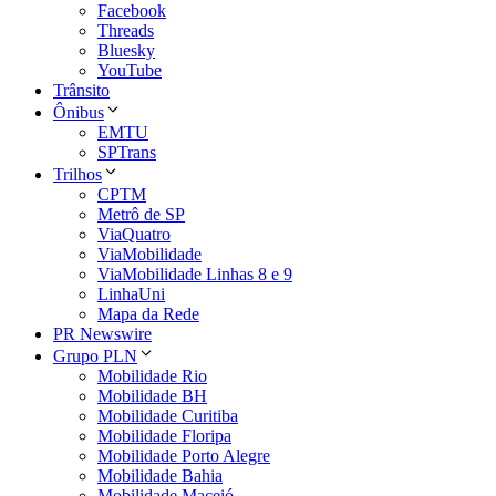
Facebook
Threads
Bluesky
YouTube
Trânsito
Ônibus
EMTU
SPTrans
Trilhos
CPTM
Metrô de SP
ViaQuatro
ViaMobilidade
ViaMobilidade Linhas 8 e 9
LinhaUni
Mapa da Rede
PR Newswire
Grupo PLN
Mobilidade Rio
Mobilidade BH
Mobilidade Curitiba
Mobilidade Floripa
Mobilidade Porto Alegre
Mobilidade Bahia
Mobilidade Maceió