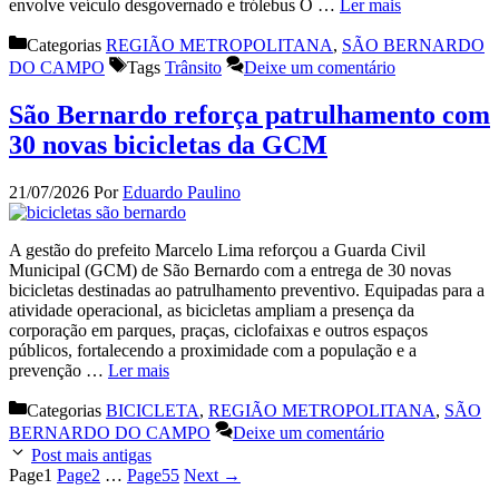
envolve veículo desgovernado e trólebus O …
Ler mais
Categorias
REGIÃO METROPOLITANA
,
SÃO BERNARDO
DO CAMPO
Tags
Trânsito
Deixe um comentário
São Bernardo reforça patrulhamento com
30 novas bicicletas da GCM
21/07/2026
Por
Eduardo Paulino
A gestão do prefeito Marcelo Lima reforçou a Guarda Civil
Municipal (GCM) de São Bernardo com a entrega de 30 novas
bicicletas destinadas ao patrulhamento preventivo. Equipadas para a
atividade operacional, as bicicletas ampliam a presença da
corporação em parques, praças, ciclofaixas e outros espaços
públicos, fortalecendo a proximidade com a população e a
prevenção …
Ler mais
Categorias
BICICLETA
,
REGIÃO METROPOLITANA
,
SÃO
BERNARDO DO CAMPO
Deixe um comentário
Post mais antigas
Page
1
Page
2
…
Page
55
Next
→