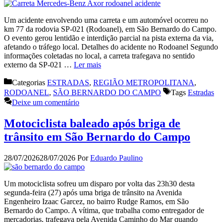
Um acidente envolvendo uma carreta e um automóvel ocorreu no
km 77 da rodovia SP-021 (Rodoanel), em São Bernardo do Campo.
O evento gerou lentidão e interdição parcial na pista externa da via,
afetando o tráfego local. Detalhes do acidente no Rodoanel Segundo
informações coletadas no local, a carreta trafegava no sentido
externo da SP-021 …
Ler mais
Categorias
ESTRADAS
,
REGIÃO METROPOLITANA
,
RODOANEL
,
SÃO BERNARDO DO CAMPO
Tags
Estradas
Deixe um comentário
Motociclista baleado após briga de
trânsito em São Bernardo do Campo
28/07/2026
28/07/2026
Por
Eduardo Paulino
Um motociclista sofreu um disparo por volta das 23h30 desta
segunda-feira (27) após uma briga de trânsito na Avenida
Engenheiro Izaac Garcez, no bairro Rudge Ramos, em São
Bernardo do Campo. A vítima, que trabalha como entregador de
mercadorias, trafegava pela Avenida Caminho do Mar quando