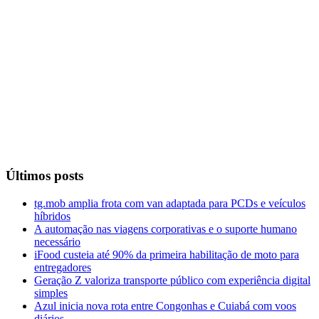
Últimos posts
tg.mob amplia frota com van adaptada para PCDs e veículos
híbridos
A automação nas viagens corporativas e o suporte humano
necessário
iFood custeia até 90% da primeira habilitação de moto para
entregadores
Geração Z valoriza transporte público com experiência digital
simples
Azul inicia nova rota entre Congonhas e Cuiabá com voos
diários