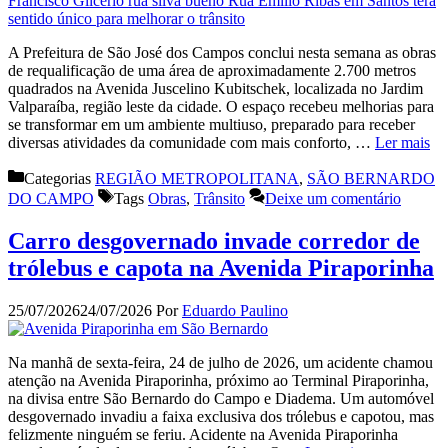
A Prefeitura de São José dos Campos conclui nesta semana as obras
de requalificação de uma área de aproximadamente 2.700 metros
quadrados na Avenida Juscelino Kubitschek, localizada no Jardim
Valparaíba, região leste da cidade. O espaço recebeu melhorias para
se transformar em um ambiente multiuso, preparado para receber
diversas atividades da comunidade com mais conforto, …
Ler mais
Categorias
REGIÃO METROPOLITANA
,
SÃO BERNARDO
DO CAMPO
Tags
Obras
,
Trânsito
Deixe um comentário
Carro desgovernado invade corredor de
trólebus e capota na Avenida Piraporinha
25/07/2026
24/07/2026
Por
Eduardo Paulino
Na manhã de sexta-feira, 24 de julho de 2026, um acidente chamou
atenção na Avenida Piraporinha, próximo ao Terminal Piraporinha,
na divisa entre São Bernardo do Campo e Diadema. Um automóvel
desgovernado invadiu a faixa exclusiva dos trólebus e capotou, mas
felizmente ninguém se feriu. Acidente na Avenida Piraporinha