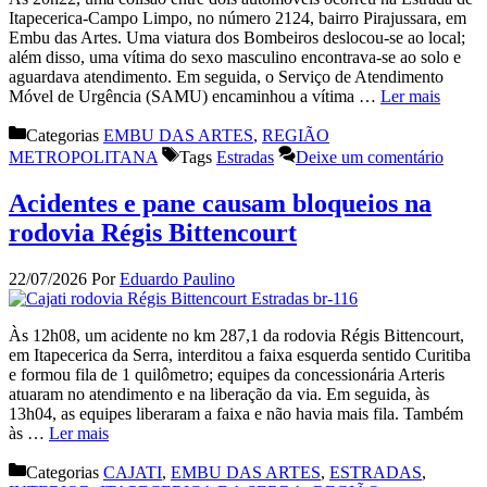
Itapecerica-Campo Limpo, no número 2124, bairro Pirajussara, em
Embu das Artes. Uma viatura dos Bombeiros deslocou-se ao local;
além disso, uma vítima do sexo masculino encontrava-se ao solo e
aguardava atendimento. Em seguida, o Serviço de Atendimento
Móvel de Urgência (SAMU) encaminhou a vítima …
Ler mais
Categorias
EMBU DAS ARTES
,
REGIÃO
METROPOLITANA
Tags
Estradas
Deixe um comentário
Acidentes e pane causam bloqueios na
rodovia Régis Bittencourt
22/07/2026
Por
Eduardo Paulino
Às 12h08, um acidente no km 287,1 da rodovia Régis Bittencourt,
em Itapecerica da Serra, interditou a faixa esquerda sentido Curitiba
e formou fila de 1 quilômetro; equipes da concessionária Arteris
atuaram no atendimento e na liberação da via. Em seguida, às
13h04, as equipes liberaram a faixa e não havia mais fila. Também
às …
Ler mais
Categorias
CAJATI
,
EMBU DAS ARTES
,
ESTRADAS
,