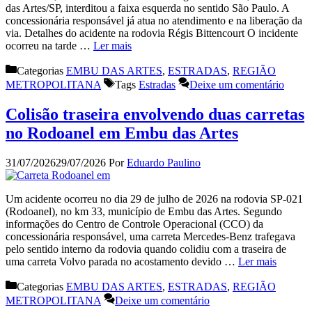
das Artes/SP, interditou a faixa esquerda no sentido São Paulo. A
concessionária responsável já atua no atendimento e na liberação da
via. Detalhes do acidente na rodovia Régis Bittencourt O incidente
ocorreu na tarde …
Ler mais
Categorias
EMBU DAS ARTES
,
ESTRADAS
,
REGIÃO
METROPOLITANA
Tags
Estradas
Deixe um comentário
Colisão traseira envolvendo duas carretas
no Rodoanel em Embu das Artes
31/07/2026
29/07/2026
Por
Eduardo Paulino
Um acidente ocorreu no dia 29 de julho de 2026 na rodovia SP-021
(Rodoanel), no km 33, município de Embu das Artes. Segundo
informações do Centro de Controle Operacional (CCO) da
concessionária responsável, uma carreta Mercedes-Benz trafegava
pelo sentido interno da rodovia quando colidiu com a traseira de
uma carreta Volvo parada no acostamento devido …
Ler mais
Categorias
EMBU DAS ARTES
,
ESTRADAS
,
REGIÃO
METROPOLITANA
Deixe um comentário