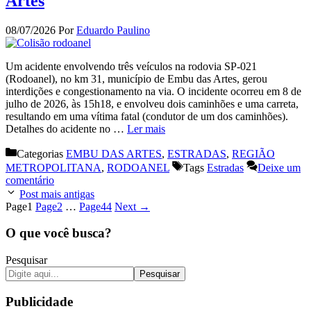
Artes
08/07/2026
Por
Eduardo Paulino
Um acidente envolvendo três veículos na rodovia SP-021
(Rodoanel), no km 31, município de Embu das Artes, gerou
interdições e congestionamento na via. O incidente ocorreu em 8 de
julho de 2026, às 15h18, e envolveu dois caminhões e uma carreta,
resultando em uma vítima fatal (condutor de um dos caminhões).
Detalhes do acidente no …
Ler mais
Categorias
EMBU DAS ARTES
,
ESTRADAS
,
REGIÃO
METROPOLITANA
,
RODOANEL
Tags
Estradas
Deixe um
comentário
Post mais antigas
Page
1
Page
2
…
Page
44
Next
→
O que você busca?
Pesquisar
Pesquisar
Publicidade