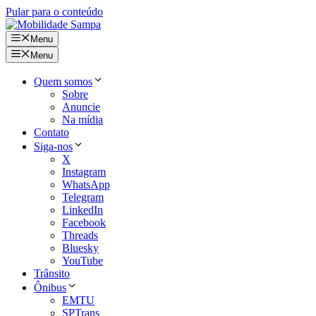
Pular para o conteúdo
Menu
Menu
Quem somos
Sobre
Anuncie
Na mídia
Contato
Siga-nos
X
Instagram
WhatsApp
Telegram
LinkedIn
Facebook
Threads
Bluesky
YouTube
Trânsito
Ônibus
EMTU
SPTrans