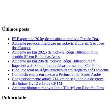
Últimos posts
PRF apreende 20 kg de cocaína na rodovia Fernão Dias
Acidente provoca interdição na rodovia Dutra em São José
dos Campos
Acidente no km 282,5 da rodovia Régis Bittencourt no
sentido SP em Embu das Artes
Acidente no km 296 da rodovia Régis Bittencourt em
Itapecerica da Serra interdita faixas no sentido São Paulo
Bloqueio total na Régis Bittencourt em Registro após acidente
Caminhão entala em acesso à Perimetral em Santo André
Congestionamento atinge 714 km no segundo dia de greve
das linhas 11, 12 e 13 da CPTM
Acidente bloqueia rodovia Índio Tibiriçá em Ribeirão Pires
Publicidade