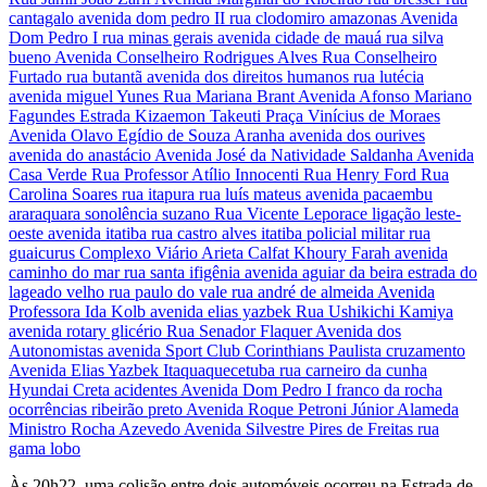
Às 20h22, uma colisão entre dois automóveis ocorreu na Estrada de