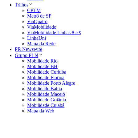
Trilhos
CPTM
Metrô de SP
ViaQuatro
ViaMobilidade
ViaMobilidade Linhas 8 e 9
LinhaUni
Mapa da Rede
PR Newswire
Grupo PLN
Mobilidade Rio
Mobilidade BH
Mobilidade Curitiba
Mobilidade Floripa
Mobilidade Porto Alegre
Mobilidade Bahia
Mobilidade Maceió
Mobilidade Goiânia
Mobilidade Cuiabá
Mapa da Web