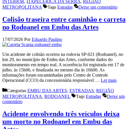
INTERIOR
,
ITAPECERICA DA SERRA
,
REGIÃO
METROPOLITANA
Tags
Estradas
Deixe um comentário
Colisão traseira entre caminhão e carreta
no Rodoanel em Embu das Artes
17/07/2026
Por
Eduardo Paulino
Um acidente de colisão ocorreu na rodovia SP-021 (Rodoanel), no
km 29, no município de Embu das Artes, conforme dados do
monitoramento em tempo real. A ocorrência foi registrada em 17 de
julho, às 15h06, e finalizada no mesmo dia às 16h00. As
informações foram encaminhadas pelo Centro de Controle
Operacional (CCO) da concessionária responsável …
Ler mais
Categorias
EMBU DAS ARTES
,
ESTRADAS
,
REGIÃO
METROPOLITANA
,
RODOANEL
Tags
Estradas
Deixe um
comentário
Acidente envolvendo três veículos deixa
um morto no Rodoanel em Embu das