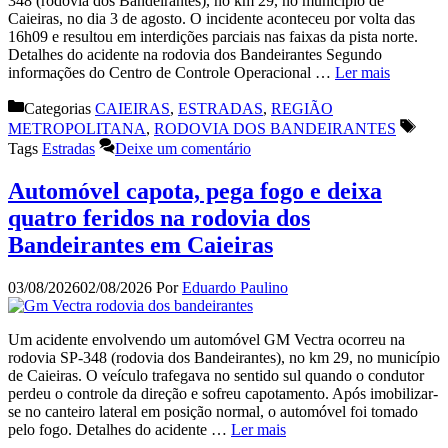
348 (rodovia dos Bandeirantes), no km 29, no município de
Caieiras, no dia 3 de agosto. O incidente aconteceu por volta das
16h09 e resultou em interdições parciais nas faixas da pista norte.
Detalhes do acidente na rodovia dos Bandeirantes Segundo
informações do Centro de Controle Operacional …
Ler mais
Categorias
CAIEIRAS
,
ESTRADAS
,
REGIÃO
METROPOLITANA
,
RODOVIA DOS BANDEIRANTES
Tags
Estradas
Deixe um comentário
Automóvel capota, pega fogo e deixa
quatro feridos na rodovia dos
Bandeirantes em Caieiras
03/08/2026
02/08/2026
Por
Eduardo Paulino
Um acidente envolvendo um automóvel GM Vectra ocorreu na
rodovia SP-348 (rodovia dos Bandeirantes), no km 29, no município
de Caieiras. O veículo trafegava no sentido sul quando o condutor
perdeu o controle da direção e sofreu capotamento. Após imobilizar-
se no canteiro lateral em posição normal, o automóvel foi tomado
pelo fogo. Detalhes do acidente …
Ler mais