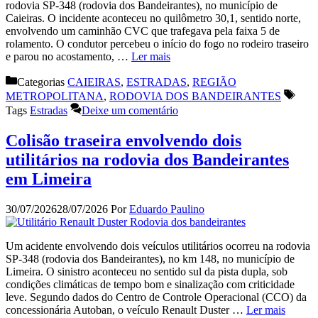
rodovia SP-348 (rodovia dos Bandeirantes), no município de
Caieiras. O incidente aconteceu no quilômetro 30,1, sentido norte,
envolvendo um caminhão CVC que trafegava pela faixa 5 de
rolamento. O condutor percebeu o início do fogo no rodeiro traseiro
e parou no acostamento, …
Ler mais
Categorias
CAIEIRAS
,
ESTRADAS
,
REGIÃO
METROPOLITANA
,
RODOVIA DOS BANDEIRANTES
Tags
Estradas
Deixe um comentário
Colisão traseira envolvendo dois
utilitários na rodovia dos Bandeirantes
em Limeira
30/07/2026
28/07/2026
Por
Eduardo Paulino
Um acidente envolvendo dois veículos utilitários ocorreu na rodovia
SP-348 (rodovia dos Bandeirantes), no km 148, no município de
Limeira. O sinistro aconteceu no sentido sul da pista dupla, sob
condições climáticas de tempo bom e sinalização com criticidade
leve. Segundo dados do Centro de Controle Operacional (CCO) da
concessionária Autoban, o veículo Renault Duster …
Ler mais