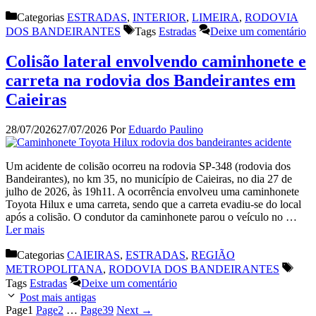
Categorias
ESTRADAS
,
INTERIOR
,
LIMEIRA
,
RODOVIA
DOS BANDEIRANTES
Tags
Estradas
Deixe um comentário
Colisão lateral envolvendo caminhonete e
carreta na rodovia dos Bandeirantes em
Caieiras
28/07/2026
27/07/2026
Por
Eduardo Paulino
Um acidente de colisão ocorreu na rodovia SP-348 (rodovia dos
Bandeirantes), no km 35, no município de Caieiras, no dia 27 de
julho de 2026, às 19h11. A ocorrência envolveu uma caminhonete
Toyota Hilux e uma carreta, sendo que a carreta evadiu-se do local
após a colisão. O condutor da caminhonete parou o veículo no …
Ler mais
Categorias
CAIEIRAS
,
ESTRADAS
,
REGIÃO
METROPOLITANA
,
RODOVIA DOS BANDEIRANTES
Tags
Estradas
Deixe um comentário
Post mais antigas
Page
1
Page
2
…
Page
39
Next
→