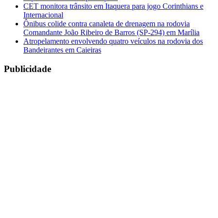
CET monitora trânsito em Itaquera para jogo Corinthians e
Internacional
Ônibus colide contra canaleta de drenagem na rodovia
Comandante João Ribeiro de Barros (SP-294) em Marília
Atropelamento envolvendo quatro veículos na rodovia dos
Bandeirantes em Caieiras
Publicidade