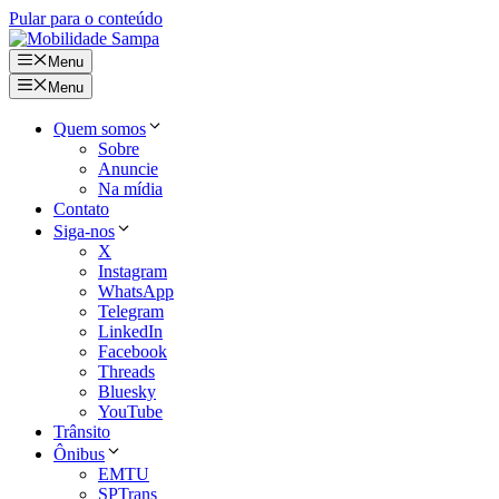
Pular para o conteúdo
Menu
Menu
Quem somos
Sobre
Anuncie
Na mídia
Contato
Siga-nos
X
Instagram
WhatsApp
Telegram
LinkedIn
Facebook
Threads
Bluesky
YouTube
Trânsito
Ônibus
EMTU
SPTrans