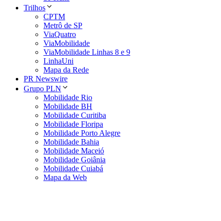
Trilhos
CPTM
Metrô de SP
ViaQuatro
ViaMobilidade
ViaMobilidade Linhas 8 e 9
LinhaUni
Mapa da Rede
PR Newswire
Grupo PLN
Mobilidade Rio
Mobilidade BH
Mobilidade Curitiba
Mobilidade Floripa
Mobilidade Porto Alegre
Mobilidade Bahia
Mobilidade Maceió
Mobilidade Goiânia
Mobilidade Cuiabá
Mapa da Web