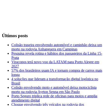
Últimos posts
Colisão traseira envolvendo automóvel e caminhão deixa um
morto na rodovia Anhanguera em Campinas
Pesquisa revela rotina e hábitos dos passageiros da Linha 15-
Prata
Viracopos terá novo voo da LATAM para Porto Alegre em
2027
57% dos brasileiros usam IA e tornam compra de carros mais
longa
4 soluções que lideram a transformação digital logística no
Brasil
Colisão envolvendo moto e automóvel deixa motociclista
morto na rodovia Ayrton Senna em São Paulo
Porto Seguro triplica rede de oficinas para motos e amplia
atendimento digital
Choque envolvendo três veículos na rodovia dos