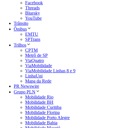
Facebook
Threads
Bluesky
YouTube
Trânsito
Ônibus
EMTU
SPTrans
Trilhos
CPTM
Metrô de SP
ViaQuatro
ViaMobilidade
ViaMobilidade Linhas 8 e 9
LinhaUni
Mapa da Rede
PR Newswire
Grupo PLN
Mobilidade Rio
Mobilidade BH
Mobilidade Curitiba
Mobilidade Floripa
Mobilidade Porto Alegre
Mobilidade Bahia
Mobilidade Maceió