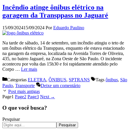
Incêndio atinge ônibus elétrico na
garagem da Transppass no Jaguaré
15/09/2024
15/09/2024
Por
Eduardo Paulino
Na tarde de sábado, 14 de setembro, um incêndio atingiu o teto de
um ônibus elétrico da Transppass, enquanto ele estava estacionado
na garagem da empresa, localizada na Avenida Torres de Oliveira,
435, no bairro Jaguaré, na Zona Oeste de São Paulo. O incidente
aconteceu por volta das 15h30 e foi rapidamente atendido pelo
Corpo …
Ler mais
Categorias
ELETRA
,
ÔNIBUS
,
SPTRANS
Tags
ônibus
,
São
Paulo
,
Transporte
Deixe um comentário
Post mais antigas
Page
1
Page
2
Page
3
Next
→
O que você busca?
Pesquisar
Pesquisar