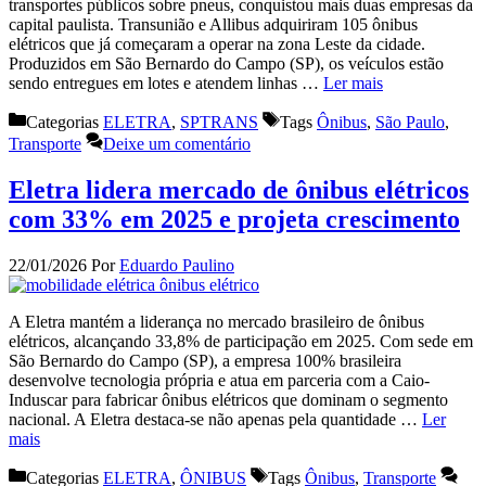
transportes públicos sobre pneus, conquistou mais duas empresas da
capital paulista. Transunião e Allibus adquiriram 105 ônibus
elétricos que já começaram a operar na zona Leste da cidade.
Produzidos em São Bernardo do Campo (SP), os veículos estão
sendo entregues em lotes e atendem linhas …
Ler mais
Categorias
ELETRA
,
SPTRANS
Tags
Ônibus
,
São Paulo
,
Transporte
Deixe um comentário
Eletra lidera mercado de ônibus elétricos
com 33% em 2025 e projeta crescimento
22/01/2026
Por
Eduardo Paulino
A Eletra mantém a liderança no mercado brasileiro de ônibus
elétricos, alcançando 33,8% de participação em 2025. Com sede em
São Bernardo do Campo (SP), a empresa 100% brasileira
desenvolve tecnologia própria e atua em parceria com a Caio-
Induscar para fabricar ônibus elétricos que dominam o segmento
nacional. A Eletra destaca-se não apenas pela quantidade …
Ler
mais
Categorias
ELETRA
,
ÔNIBUS
Tags
Ônibus
,
Transporte