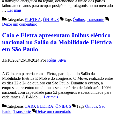
a transição energética na região, defendendo a união dos países
latino-americanos para ocupar posição de protagonismo no mercado
…
Ler mais
Categorias
ELETRA
,
ÔNIBUS
Tags
Ônibus
,
Transporte
Deixe um comentário
Caio e Eletra apresentam ônibus elétrico
nacional no Salão da Mobilidade Elétrica
em São Paulo
31/10/2024
26/10/2024
Por
Régis Silva
A Caio, em parceria com a Eletra, participou do Salão da
Mobilidade Elétrica E-Mob e do congresso C-Move, realizado entre
os dias 22 e 24 de outubro em São Paulo. Durante o evento, a
empresa apresentou um ônibus escolar elétrico de fabricação 100%
nacional, com capacidade para 52 passageiros e acessibilidade para
cadeirantes. A E-Mob …
Ler mais
Categorias
CAIO
,
ELETRA
,
ÔNIBUS
Tags
Ônibus
,
São
Paulo
,
Transporte
Deixe um comentário