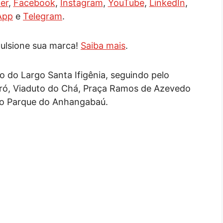
er
,
Facebook
,
Instagram
,
YouTube
,
LinkedIn
,
App
e
Telegram
.
ulsione sua marca!
Saiba mais
.
o do Largo Santa Ifigênia, seguindo pelo
daró, Viaduto do Chá, Praça Ramos de Azevedo
ao Parque do Anhangabaú.