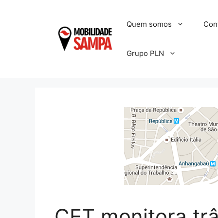
Pular
para
Quem somos
Con
o
conteúdo
Grupo PLN
CET monitora trâ