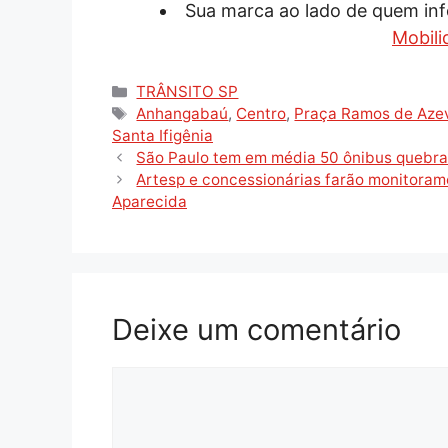
Sua marca ao lado de quem inf
Mobili
Categorias
TRÂNSITO SP
Tags
Anhangabaú
,
Centro
,
Praça Ramos de Aze
Santa Ifigênia
São Paulo tem em média 50 ônibus quebrad
Artesp e concessionárias farão monitoram
Aparecida
Deixe um comentário
Comentário