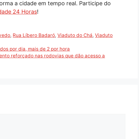
orma a cidade em tempo real. Participe do
dade 24 Horas
!
vedo
,
Rua Líbero Badaró
,
Viaduto do Chá
,
Viaduto
os por dia, mais de 2 por hora
ento reforçado nas rodovias que dão acesso a