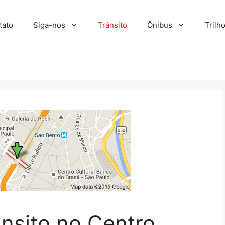
tato
Siga-nos
Trânsito
Ônibus
Trilh
nsito no Centro