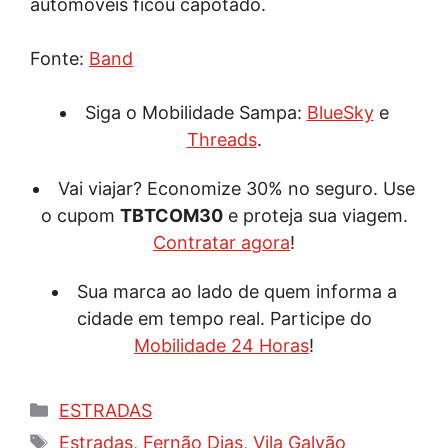
automóveis ficou capotado.
Fonte:
Band
Siga o Mobilidade Sampa:
BlueSky
e
Threads
.
Vai viajar? Economize 30% no seguro. Use
o cupom
TBTCOM30
e proteja sua viagem.
Contratar agora
!
Sua marca ao lado de quem informa a
cidade em tempo real. Participe do
Mobilidade 24 Horas
!
Categorias
ESTRADAS
Tags
Estradas
,
Fernão Dias
,
Vila Galvão