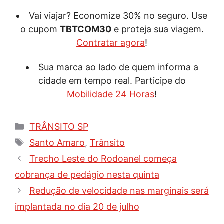
Vai viajar? Economize 30% no seguro. Use
o cupom
TBTCOM30
e proteja sua viagem.
Contratar agora
!
Sua marca ao lado de quem informa a
cidade em tempo real. Participe do
Mobilidade 24 Horas
!
Categorias
TRÂNSITO SP
Tags
Santo Amaro
,
Trânsito
Trecho Leste do Rodoanel começa
cobrança de pedágio nesta quinta
Redução de velocidade nas marginais será
implantada no dia 20 de julho