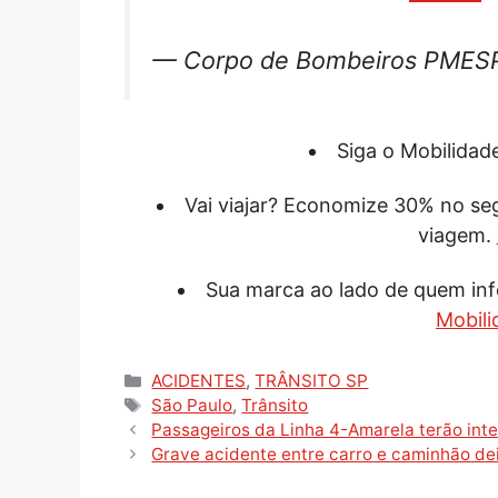
— Corpo de Bombeiros PME
Siga o Mobilida
Vai viajar? Economize 30% no s
viagem.
Sua marca ao lado de quem inf
Mobili
Categorias
ACIDENTES
,
TRÂNSITO SP
Tags
São Paulo
,
Trânsito
Passageiros da Linha 4-Amarela terão int
Grave acidente entre carro e caminhão dei