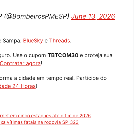
SP (@BombeirosPMESP)
June 13, 2026
de Sampa:
BlueSky
e
Threads
.
eguro. Use o cupom
TBTCOM30
e proteja sua
Contratar agora
!
orma a cidade em tempo real. Participe do
dade 24 Horas
!
ernet em cinco estações até o fim de 2026
xa vítimas fatais na rodovia SP-323