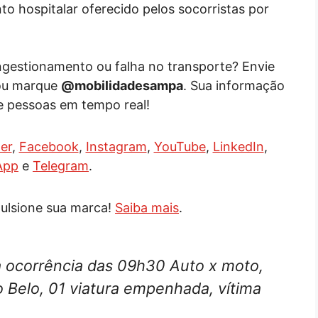
o hospitalar oferecido pelos socorristas por
ongestionamento ou falha no transporte? Envie
ou marque
@mobilidadesampa
. Sua informação
e pessoas em tempo real!
er
,
Facebook
,
Instagram
,
YouTube
,
LinkedIn
,
App
e
Telegram
.
ulsione sua marca!
Saiba mais
.
a ocorrência das 09h30 Auto x moto,
Belo, 01 viatura empenhada, vítima