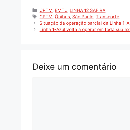
Categorias
CPTM
,
EMTU
,
LINHA 12 SAFIRA
Tags
CPTM
,
Ônibus
,
São Paulo
,
Transporte
Situação da operação parcial da Linha 1-
Linha 1-Azul volta a operar em toda sua e
Deixe um comentário
Comentário