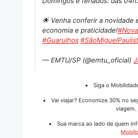
Domingos e feriados: das 04
🌟 Venha conferir a novidade
economia e praticidade!
#Nova
#Guarulhos
#SãoMiguelPaulis
— EMTU/SP (@emtu_oficial)
J
Siga o Mobilida
Vai viajar? Economize 30% no s
viagem.
Sua marca ao lado de quem inf
Mobili