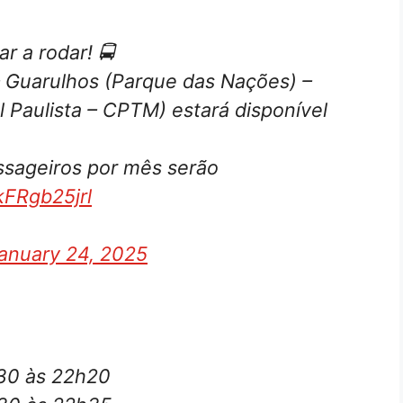
r a rodar! 🚍
 – Guarulhos (Parque das Nações) –
 Paulista – CPTM) estará disponível
ssageiros por mês serão
kFRgb25jrl
anuary 24, 2025
h30 às 22h20