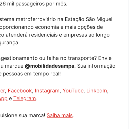
 26 mil passageiros por mês.
 sistema metroferroviário na Estação São Miguel
proporcionando economia e mais opções de
iço atenderá residenciais e empresas ao longo
gurança.
ongestionamento ou falha no transporte? Envie
ou marque
@mobilidadesampa
. Sua informação
e pessoas em tempo real!
er
,
Facebook
,
Instagram
,
YouTube
,
LinkedIn
,
App
e
Telegram
.
ulsione sua marca!
Saiba mais
.