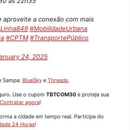
h30 às 22h35
 e aproveite a conexão com mais
Linha849
#MobilidadeUrbana
ta
#CPTM
#TransportePúblico
anuary 24, 2025
de Sampa:
BlueSky
e
Threads
.
eguro. Use o cupom
TBTCOM30
e proteja sua
Contratar agora
!
orma a cidade em tempo real. Participe do
dade 24 Horas
!