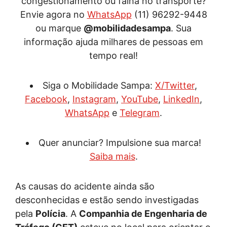
congestionamento ou falha no transporte?
Envie agora no
WhatsApp
(11) 96292-9448
ou marque
@mobilidadesampa
. Sua
informação ajuda milhares de pessoas em
tempo real!
Siga o Mobilidade Sampa:
X/Twitter
,
Facebook
,
Instagram
,
YouTube
,
LinkedIn
,
WhatsApp
e
Telegram
.
Quer anunciar? Impulsione sua marca!
Saiba mais
.
As causas do acidente ainda são
desconhecidas e estão sendo investigadas
pela
Polícia
. A
Companhia de Engenharia de