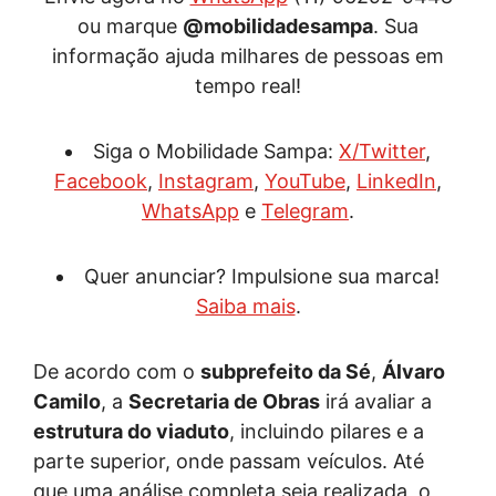
ou marque
@mobilidadesampa
. Sua
informação ajuda milhares de pessoas em
tempo real!
Siga o Mobilidade Sampa:
X/Twitter
,
Facebook
,
Instagram
,
YouTube
,
LinkedIn
,
WhatsApp
e
Telegram
.
Quer anunciar? Impulsione sua marca!
Saiba mais
.
De acordo com o
subprefeito da Sé
,
Álvaro
Camilo
, a
Secretaria de Obras
irá avaliar a
estrutura do viaduto
, incluindo pilares e a
parte superior, onde passam veículos. Até
que uma análise completa seja realizada, o