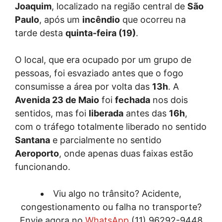
Joaquim
, localizado na região central de
São
Paulo
, após um
incêndio
que ocorreu na
tarde desta
quinta-feira (19)
.
O local, que era ocupado por um grupo de
pessoas, foi esvaziado antes que o fogo
consumisse a área por volta das
13h
. A
Avenida 23 de Maio
foi
fechada
nos dois
sentidos, mas foi
liberada
antes das
16h
,
com o tráfego totalmente liberado no sentido
Santana
e parcialmente no sentido
Aeroporto
, onde apenas duas faixas estão
funcionando.
Viu algo no trânsito? Acidente,
congestionamento ou falha no transporte?
Envie agora no
WhatsApp
(11) 96292-9448