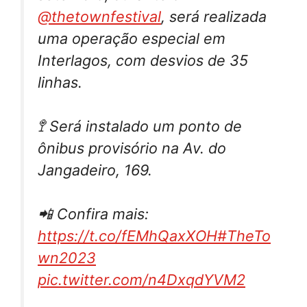
@thetownfestival
, será realizada
uma operação especial em
Interlagos, com desvios de 35
linhas.
🚏 Será instalado um ponto de
ônibus provisório na Av. do
Jangadeiro, 169.
📲 Confira mais:
https://t.co/fEMhQaxXOH
#TheTo
wn2023
pic.twitter.com/n4DxqdYVM2