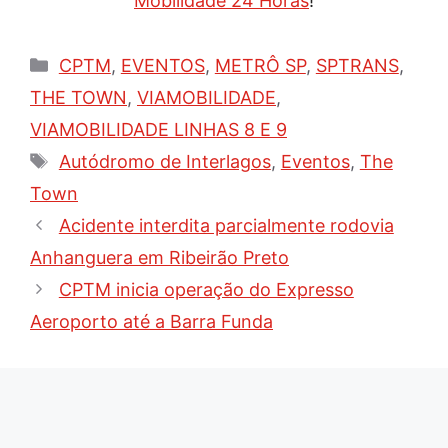
Mobilidade 24 Horas
!
Categorias
CPTM
,
EVENTOS
,
METRÔ SP
,
SPTRANS
,
THE TOWN
,
VIAMOBILIDADE
,
VIAMOBILIDADE LINHAS 8 E 9
Tags
Autódromo de Interlagos
,
Eventos
,
The
Town
Acidente interdita parcialmente rodovia
Anhanguera em Ribeirão Preto
CPTM inicia operação do Expresso
Aeroporto até a Barra Funda