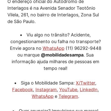
O endereço oficial do Autódromo de
Interlagos é na Avenida Senador Teotônio
Vilela, 261, no bairro de Interlagos, Zona Sul
de São Paulo.
Viu algo no trânsito? Acidente,
congestionamento ou falha no transporte?
Envie agora no
WhatsApp
(11) 96292-9448
ou marque
@mobilidadesampa
. Sua
informação ajuda milhares de pessoas em
tempo real!
Siga o Mobilidade Sampa:
X/Twitter
,
Facebook
,
Instagram
,
YouTube
,
LinkedIn
,
WhatsApp
e
Telegram
.
Quer anunciar? Impulsione sua marca!