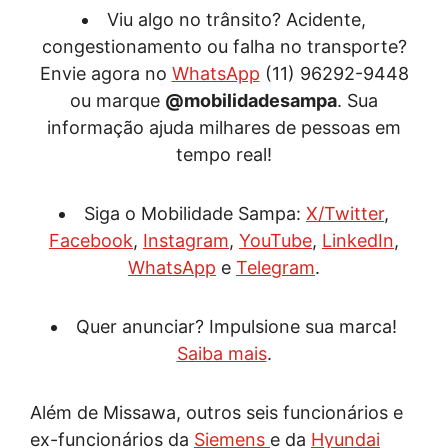
Viu algo no trânsito? Acidente,
congestionamento ou falha no transporte?
Envie agora no
WhatsApp
(11) 96292-9448
ou marque
@mobilidadesampa
. Sua
informação ajuda milhares de pessoas em
tempo real!
Siga o Mobilidade Sampa:
X/Twitter
,
Facebook
,
Instagram
,
YouTube
,
LinkedIn
,
WhatsApp
e
Telegram
.
Quer anunciar? Impulsione sua marca!
Saiba mais
.
Além de Missawa, outros seis funcionários e
ex-funcionários da
Siemens
e da
Hyundai