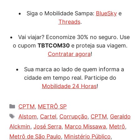
Siga o Mobilidade Sampa:
BlueSky
e
Threads
.
Vai viajar? Economize 30% no seguro. Use
o cupom
TBTCOM30
e proteja sua viagem.
Contratar agora
!
Sua marca ao lado de quem informa a
cidade em tempo real. Participe do
Mobilidade 24 Horas
!
Categorias
CPTM
,
METRÔ SP
Tags
Alstom
,
Cartel
,
Corrupção
,
CPTM
,
Geraldo
Alckmin
,
José Serra
,
Marco Missawa
,
Metrô
,
Metrô de São Paulo
,
Ministério Público
,