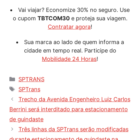
Vai viajar? Economize 30% no seguro. Use
o cupom
TBTCOM30
e proteja sua viagem.
Contratar agora
!
Sua marca ao lado de quem informa a
cidade em tempo real. Participe do
Mobilidade 24 Horas
!
Categorias
SPTRANS
Tags
SPTrans
Trecho da Avenida Engenheiro Luiz Carlos
Berrini será interditado para estacionamento
de guindaste
Três linhas da SPTrans serão modificadas
durante estacionamento de guindaste na