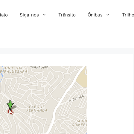
tato
Siga-nos
Trânsito
Ônibus
Trilh