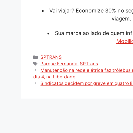
Vai viajar? Economize 30% no s
viagem.
Sua marca ao lado de quem inf
Mobili
Categorias
SPTRANS
Tags
Parque Fernanda
,
SPTrans
Manutenção na rede elétrica faz trólebus s
dia 4, na Liberdade
Sindicatos decidem por greve em quatro l