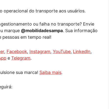
 operacional do transporte aos usuários.
ongestionamento ou falha no transporte? Envie
ou marque
@mobilidadesampa
. Sua informação
e pessoas em tempo real!
er
,
Facebook
,
Instagram
,
YouTube
,
LinkedIn
,
App
e
Telegram
.
ulsione sua marca!
Saiba mais
.
eguirá: