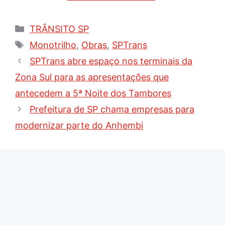
Categorias
TRÂNSITO SP
Tags
Monotrilho
,
Obras
,
SPTrans
SPTrans abre espaço nos terminais da
Zona Sul para as apresentações que
antecedem a 5ª Noite dos Tambores
Prefeitura de SP chama empresas para
modernizar parte do Anhembi