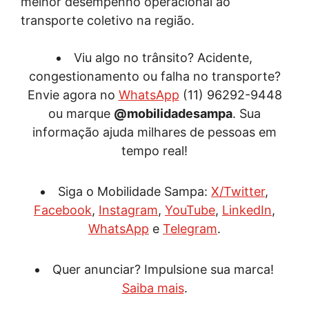
melhor desempenho operacional ao
transporte coletivo na região.
Viu algo no trânsito? Acidente,
congestionamento ou falha no transporte?
Envie agora no
WhatsApp
(11) 96292-9448
ou marque
@mobilidadesampa
. Sua
informação ajuda milhares de pessoas em
tempo real!
Siga o Mobilidade Sampa:
X/Twitter
,
Facebook
,
Instagram
,
YouTube
,
LinkedIn
,
WhatsApp
e
Telegram
.
Quer anunciar? Impulsione sua marca!
Saiba mais
.